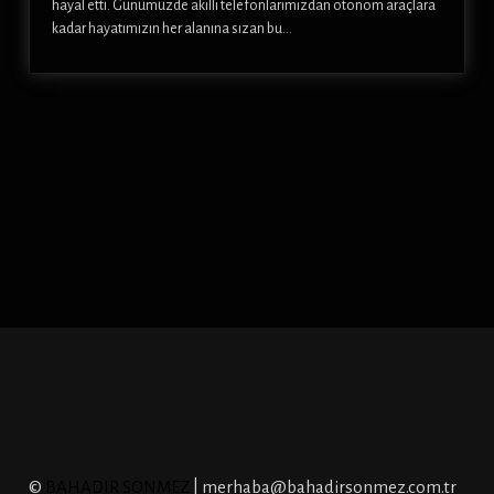
hayal etti. Günümüzde akıllı telefonlarımızdan otonom araçlara
kadar hayatımızın her alanına sızan bu…
©
BAHADIR SÖNMEZ
| merhaba@bahadirsonmez.com.tr